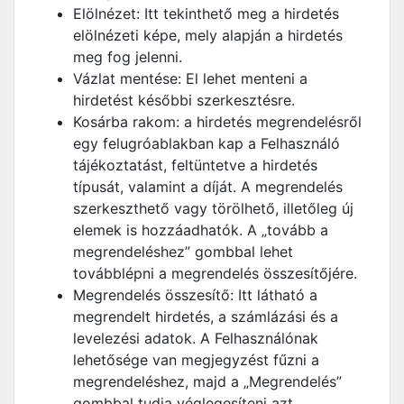
Elölnézet: Itt tekinthető meg a hirdetés
elölnézeti képe, mely alapján a hirdetés
meg fog jelenni.
Vázlat mentése: El lehet menteni a
hirdetést későbbi szerkesztésre.
Kosárba rakom: a hirdetés megrendelésről
egy felugróablakban kap a Felhasználó
tájékoztatást, feltüntetve a hirdetés
típusát, valamint a díját. A megrendelés
szerkeszthető vagy törölhető, illetőleg új
elemek is hozzáadhatók. A „tovább a
megrendeléshez” gombbal lehet
továbblépni a megrendelés összesítőjére.
Megrendelés összesítő: Itt látható a
megrendelt hirdetés, a számlázási és a
levelezési adatok. A Felhasználónak
lehetősége van megjegyzést fűzni a
megrendeléshez, majd a „Megrendelés”
gombbal tudja véglegesíteni azt.