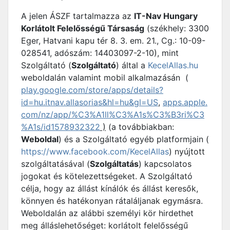
A jelen ÁSZF tartalmazza az
IT-Nav Hungary
Korlátolt Felelősségű Társaság
(székhely: 3300
Eger, Hatvani kapu tér 8. 3. em. 21., Cg.: 10-09-
028541, adószám: 14403097-2-10), mint
Szolgáltató (
Szolgáltató
) által a
KecelAllas.hu
weboldalán valamint mobil alkalmazásán (
play.google.com/store/apps/details?
id=hu.itnav.allasorias&hl=hu&gl=US
,
apps.apple.
com/nz/app/%C3%A1ll%C3%A1s%C3%B3ri%C3
%A1s/id1578932322
)
(a továbbiakban:
Weboldal
) és a Szolgáltató egyéb platformjain (
https://www.facebook.com/KecelAllas
) nyújtott
szolgáltatásával (
Szolgáltatás
) kapcsolatos
jogokat és kötelezettségeket. A Szolgáltató
célja, hogy az állást kínálók és állást keresők,
könnyen és hatékonyan rátaláljanak egymásra.
Weboldalán az alábbi személyi kör hirdethet
meg álláslehetőséget: korlátolt felelősségű