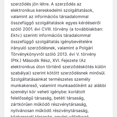
szerződés jön létre. A szerződés az
elektronikus kereskedelmi szolgáltatások,
valamint az információs társadalommal
összefüggő szolgáltatások egyes kérdéseiről
szóló 2001. évi CVIII. törvény (a továbbiakban:
Ektv.
) szerinti információs táradalommal
összefüggő szolgáltatás igénybevételére
irányuló szerződésnek, valamint a Polgári
Törvénykönyvről szóló 2013. évi V. törvény
(Ptk.) Második Rész, XVI. Fejezete (Az
elektronikus úton történő szerződéskötés külön
szabályai) szerint kötött szerződésnek minősül.
Szolgáltatásainkat természetes személy
munkakereső, valamint munkaadóként az alábbi
személyi kör veheti igénybe: korlátolt
felelősségű társaság, betéti társaság,
zártkörűen működő részvénytársaság,
nyilvánosan működő részvénytársaság,
közkereseti társaság, egyéni vállalkozó,