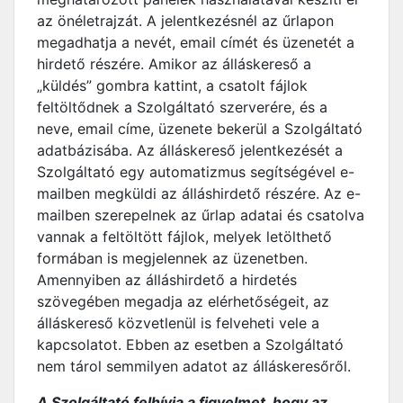
az önéletrajzát. A jelentkezésnél az űrlapon
megadhatja a nevét, email címét és üzenetét a
hirdető részére. Amikor az álláskereső a
„küldés” gombra kattint, a csatolt fájlok
feltöltődnek a Szolgáltató szerverére, és a
neve, email címe, üzenete bekerül a Szolgáltató
adatbázisába. Az álláskereső jelentkezését a
Szolgáltató egy automatizmus segítségével e-
mailben megküldi az álláshirdető részére. Az e-
mailben szerepelnek az űrlap adatai és csatolva
vannak a feltöltött fájlok, melyek letölthető
formában is megjelennek az üzenetben.
Amennyiben az álláshirdető a hirdetés
szövegében megadja az elérhetőségeit, az
álláskereső közvetlenül is felveheti vele a
kapcsolatot. Ebben az esetben a Szolgáltató
nem tárol semmilyen adatot az álláskeresőről.
A Szolgáltató felhívja a figyelmet, hogy az