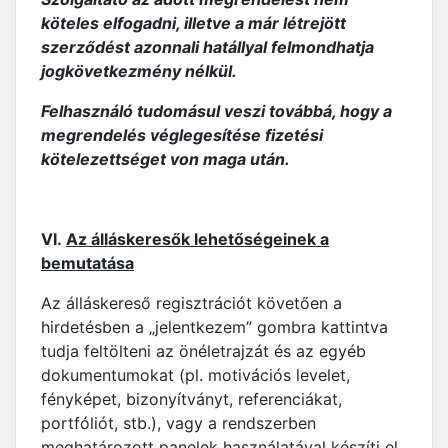
köteles elfogadni, illetve a már létrejött
szerződést azonnali hatállyal felmondhatja
jogkövetkezmény nélkül.
Felhasználó tudomásul veszi továbbá, hogy a
megrendelés véglegesítése fizetési
kötelezettséget von maga után.
VI.
Az álláskeresők lehetőségeinek a
bemutatása
Az álláskereső regisztrációt követően a
hirdetésben a „jelentkezem” gombra kattintva
tudja feltölteni az önéletrajzát és az egyéb
dokumentumokat (pl. motivációs levelet,
fényképet, bizonyítványt, referenciákat,
portfóliót, stb.), vagy a rendszerben
meghatározott panelek használatával készíti el