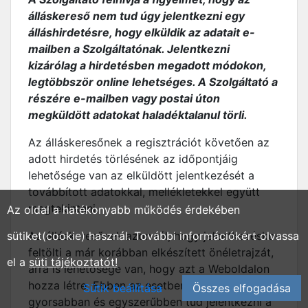
álláskereső nem tud úgy jelentkezni egy
álláshirdetésre, hogy elküldik az adatait e-
mailben a Szolgáltatónak. Jelentkezni
kizárólag a hirdetésben megadott módokon,
legtöbbször online lehetséges. A Szolgáltató a
részére e-mailben vagy postai úton
megküldött adatokat haladéktalanul törli.
Az álláskeresőnek a regisztrációt követően az
adott hirdetés törlésének az időpontjáig
lehetősége van az elküldött jelentkezését a
továbbított adatokkal, mellékletekkel együtt
megtekinteni.
Az oldal a hatékonyabb működés érdekében
sütiket(cookie) használ. További információkért olvassa
Az álláskeresőnek azon túl, hogy jelentkezéskor
feltölti a már korábban elkészített önéletrajzát,
el a
süti tájékoztatót!
arra is lehetősége van, hogy azt a Weboldalon
hozza létre. Ebben az esetben az álláskereső
Sütik beállítása
Összes elfogadása
gyorsabban és egyszerűbben tud jelentkezni a