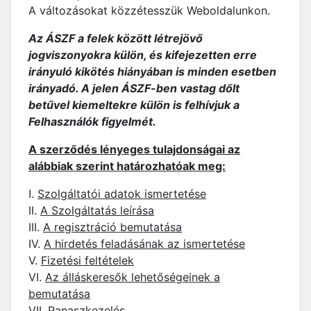
A változásokat közzétesszük Weboldalunkon.
Az ÁSZF a felek között létrejövő
jogviszonyokra külön, és kifejezetten erre
irányuló kikötés hiányában is minden esetben
irányadó. A jelen ÁSZF-ben vastag dőlt
betűvel kiemeltekre külön is felhívjuk a
Felhasználók figyelmét.
A szerződés lényeges tulajdonságai az
alábbiak szerint határozhatóak meg:
I.
Szolgáltatói adatok ismertetése
II.
A Szolgáltatás leírása
III.
A regisztráció bemutatása
IV.
A hirdetés feladásának az ismertetése
V.
Fizetési feltételek
VI.
Az álláskeresők lehetőségeinek a
bemutatása
VII.
Panaszkezelés