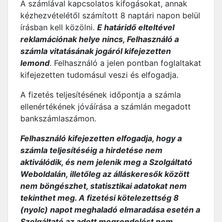
A számlával kapcsolatos kifogásokat, annak
kézhezvételétől számított 8 naptári napon belül
írásban kell közölni.
E határidő elteltével
reklamációnak helye nincs, Felhasználó a
számla vitatásának jogáról kifejezetten
lemond
. Felhasználó a jelen pontban foglaltakat
kifejezetten tudomásul veszi és elfogadja.
A fizetés teljesítésének időpontja a számla
ellenértékének jóváírása a számlán megadott
bankszámlaszámon.
Felhasználó kifejezetten elfogadja, hogy a
számla teljesítéséig a hirdetése nem
aktiválódik, és nem jelenik meg a Szolgáltató
Weboldalán, illetőleg az álláskeresők között
nem böngészhet, statisztikai adatokat nem
tekinthet meg. A fizetési kötelezettség 8
(nyolc) napot meghaladó elmaradása esetén a
Szolgáltató az adott megrendelést nem