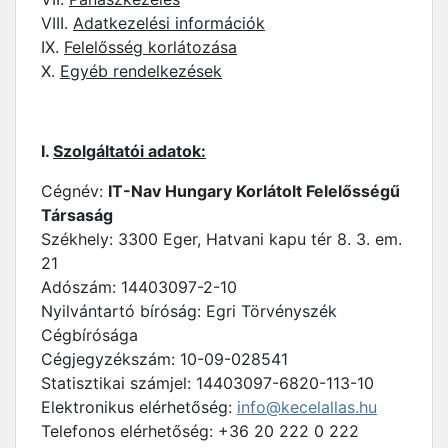
VIII.
Adatkezelési információk
IX.
Felelősség korlátozása
X.
Egyéb rendelkezések
I.
Szolgáltatói adatok:
Cégnév:
IT-Nav Hungary Korlátolt Felelősségű
Társaság
Székhely: 3300 Eger, Hatvani kapu tér 8. 3. em.
21
Adószám: 14403097-2-10
Nyilvántartó bíróság: Egri Törvényszék
Cégbírósága
Cégjegyzékszám: 10-09-028541
Statisztikai számjel: 14403097-6820-113-10
Elektronikus elérhetőség:
info@kecelallas.hu
Telefonos elérhetőség: +36 20 222 0 222