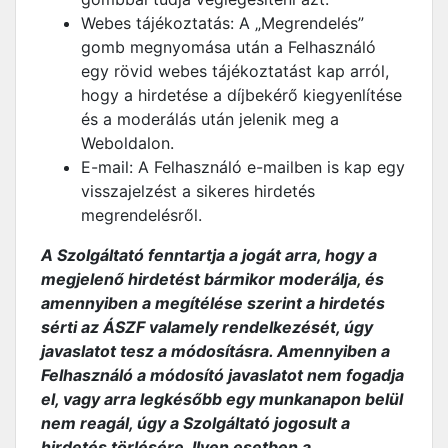
Webes tájékoztatás: A „Megrendelés”
gomb megnyomása után a Felhasználó
egy rövid webes tájékoztatást kap arról,
hogy a hirdetése a díjbekérő kiegyenlítése
és a moderálás után jelenik meg a
Weboldalon.
E-mail: A Felhasználó e-mailben is kap egy
visszajelzést a sikeres hirdetés
megrendelésről.
A Szolgáltató fenntartja a jogát arra, hogy a
megjelenő hirdetést bármikor moderálja, és
amennyiben a megítélése szerint a hirdetés
sérti az ÁSZF valamely rendelkezését, úgy
javaslatot tesz a módosításra. Amennyiben a
Felhasználó a módosító javaslatot nem fogadja
el, vagy arra legkésőbb egy munkanapon belül
nem reagál, úgy a Szolgáltató jogosult a
hirdetés törlésére. Ilyen esetben a