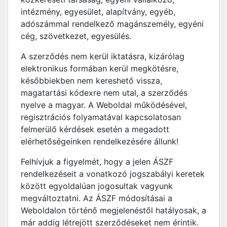
intézmény, egyesület, alapítvány, egyéb,
adószámmal rendelkező magánszemély, egyéni
cég, szövetkezet, egyesülés.
A szerződés nem kerül iktatásra, kizárólag
elektronikus formában kerül megkötésre,
későbbiekben nem kereshető vissza,
magatartási kódexre nem utal, a szerződés
nyelve a magyar. A Weboldal működésével,
regisztrációs folyamatával kapcsolatosan
felmerülő kérdések esetén a megadott
elérhetőségeinken rendelkezésére állunk!
Felhívjuk a figyelmét, hogy a jelen ÁSZF
rendelkezéseit a vonatkozó jogszabályi keretek
között egyoldalúan jogosultak vagyunk
megváltoztatni. Az ÁSZF módosításai a
Weboldalon történő megjelenéstől hatályosak, a
már addig létrejött szerződéseket nem érintik.