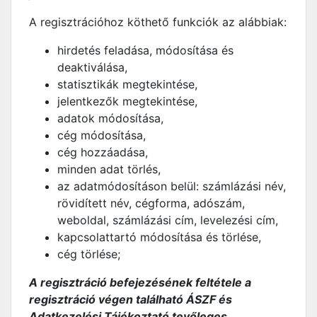
A regisztrációhoz köthető funkciók az alábbiak:
hirdetés feladása, módosítása és
deaktiválása,
statisztikák megtekintése,
jelentkezők megtekintése,
adatok módosítása,
cég módosítása,
cég hozzáadása,
minden adat törlés,
az adatmódosításon belül: számlázási név,
rövidített név, cégforma, adószám,
weboldal, számlázási cím, levelezési cím,
kapcsolattartó módosítása és törlése,
cég törlése;
A regisztráció befejezésének feltétele a
regisztráció végen található ÁSZF és
Adatkezelési Tájékoztató tevőleges