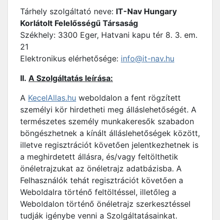
Tárhely szolgáltató neve:
IT-Nav Hungary
Korlátolt Felelősségű Társaság
Székhely: 3300 Eger, Hatvani kapu tér 8. 3. em.
21
Elektronikus elérhetősége:
info@it-nav.hu
II.
A Szolgáltatás leírása:
A
KecelAllas.hu
weboldalon a fent rögzített
személyi kör hirdetheti meg álláslehetőségét. A
természetes személy munkakeresők szabadon
böngészhetnek a kínált álláslehetőségek között,
illetve regisztrációt követően jelentkezhetnek is
a meghirdetett állásra, és/vagy feltölthetik
önéletrajzukat az önéletrajz adatbázisba. A
Felhasználók tehát regisztrációt követően a
Weboldalra történő feltöltéssel, illetőleg a
Weboldalon történő önéletrajz szerkesztéssel
tudják igénybe venni a Szolgáltatásainkat.