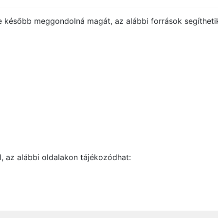
e később meggondolná magát, az alábbi források segíthetik
 az alábbi oldalakon tájékozódhat: