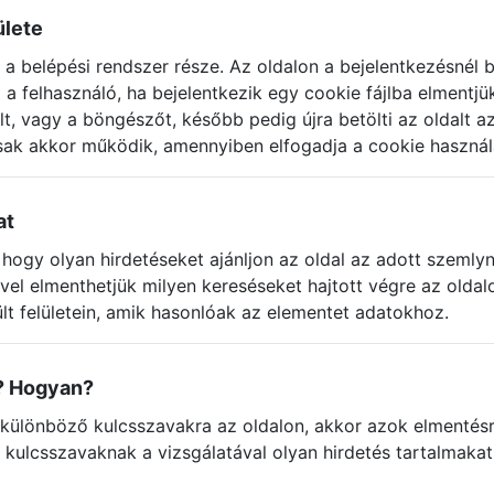
ülete
, a belépési rendszer része. Az oldalon a bejelentkezésnél b
a felhasználó, ha bejelentkezik egy cookie fájlba elmentjü
alt, vagy a böngészőt, később pedig újra betölti az oldalt 
csak akkor működik, amennyiben elfogadja a cookie használ
at
s, hogy olyan hirdetéseket ajánljon az oldal az adott szemly
el elmenthetjük milyen kereséseket hajtott végre az oldalo
ült felületein, amik hasonlóak az elementet adatokhoz.
? Hogyan?
különböző kulcsszavakra az oldalon, akkor azok elmentésre
 kulcsszavaknak a vizsgálatával olyan hirdetés tartalmakat 