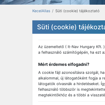
KecelAllas
Süti (cookie) tájékoztató
Süti (cookie) tájékozt
Az üzemeltető ( It-Nav Hungary Kft. 
a felhasználó számítógépén, ha ezt az
Mért érdemes elfogadni?
A cookie fájl azonosításra szolgál, h
alkalommal, új látogatóként fogja a 
látogatók olvasnák a hirdetéseket. Í
felhasználó többször is megtekintett
megtekintőkhöz és a többi a visszaté