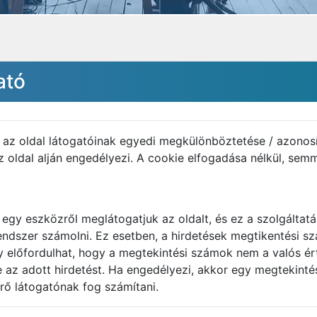
ató
) az oldal látogatóinak egyedi megkülönböztetése / azonosí
 oldal alján engedélyezi. A cookie elfogadása nélkül, semm
a egy eszközről meglátogatjuk az oldalt, és ez a szolgálta
rendszer számolni. Ez esetben, a hirdetések megtikentési s
gy előfordulhat, hogy a megtekintési számok nem a valós é
e az adott hirdetést. Ha engedélyezi, akkor egy megtekint
rő látogatónak fog számítani.