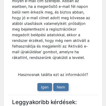
milyen e-mail cím szerepel. Abban az
esetben, ha a megerősítő e-mail fél napon
belül nem érkezik meg, és biztos abban,
hogy jó e-mail címet adott meg kövesse az
alábbi utasítások valamelyikét: próbáljon
meg bejelentkezni a regisztrációkor
megadott belépési adatokkal, ekkor a
rendszer érzékeli, hogy még nem aktivált a
felhasználója és megjeleníti az ’Aktiváló e-
mail újraküldése’ gombot, amelyre ha
rákattint, rendszerünk újraküldi a levelet.
Hasznosnak találta ezt az információt?
Igen
Nem
Leggyakoribb kérdések: