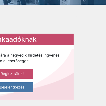
kaadóknak
ára a negyedik hirdetés ingyenes.
en a lehetőséggel!
Regisztrálok!
Bejelentkezés