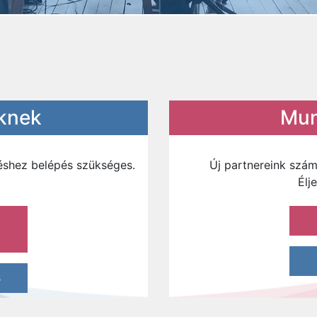
őknek
Mun
zéshez belépés szükséges.
Új partnereink szám
Élj
s