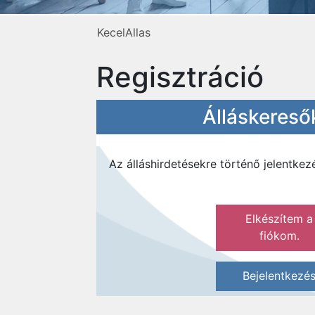
KecelAllas
Regisztráció
Álláskeres
Az álláshirdetésekre történő jelentke
Elkészítem a
fiókom.
Bejelentkezé