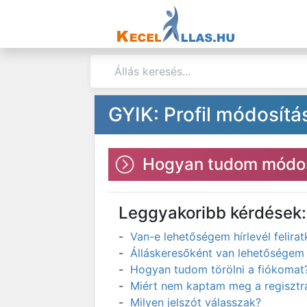
GYIK: Profil módosítá
Hogyan tudom módos
Leggyakoribb kérdések:
Van-e lehetőségem hírlevél felir
Álláskeresőként van lehetőségem 
Hogyan tudom törölni a fiókomat
Miért nem kaptam meg a regisztrá
Milyen jelszót válasszak?