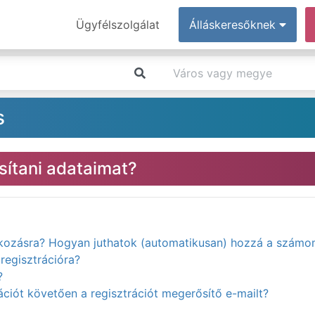
Ügyfélszolgálat
Álláskeresőknek
s
ítani adataimat?
atkozásra? Hogyan juthatok (automatikusan) hozzá a számo
regisztrációra?
?
ciót követően a regisztrációt megerősítő e-mailt?