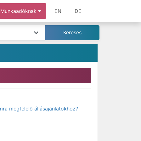
Munkaadóknak
EN
DE
mra megfelelő állásajánlatokhoz?