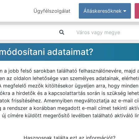
Ügyfélszolgálat
Álláskeresőknek
módosítani adataimat?
n a jobb felső sarokban található felhasználónevére, majd
n az oldalon lehetősége van személyes adatainak, elérhe
A megfelelő mezők kitöltésekor ügyeljen arra, hogy minden 
ókra a hirdetők és a kapcsolattartás során is szükség leh
tok frissítéséhez. Amennyiben megváltoztatja az e-mail cím
 a rendszer a korábban megadott e-mail címet tekinti aktív
 új címére küldött megerősítő levélben található aktiváló li
Hasznosnak találta ezt az információt?