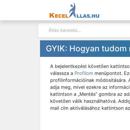
GYIK: Hogyan tudom 
A bejelentkezést követően kattintso
válassza a
Profilom
menüpontot. Eze
profilinformációinak módosítására. 
adja meg, mivel ezekre az informáci
kattintson a „Mentés” gombra az ada
követően válik használhatóvá. Addig
mail cím aktiválásához kattintson az