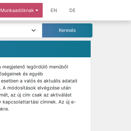
Munkaadóknak
EN
DE
 a megjelenő legördülő menüből
tőségeinek és egyéb
esetben a valós és aktuális adatait
et. A módosítások elvégzése után
ét, az új cím csak az aktiválást
 kapcsolattartási címnek. Az új e-
nkre.